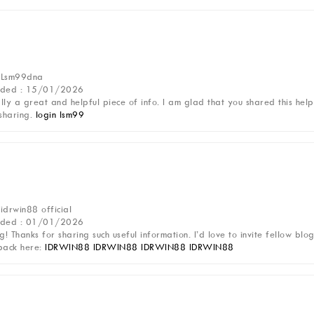
: Lsm99dna
dded : 15/01/2026
ally a great and helpful piece of info. I am glad that you shared this helpf
sharing.
login lsm99
 idrwin88 official
dded : 01/01/2026
g! Thanks for sharing such useful information. I’d love to invite fellow 
back here:
IDRWIN88
IDRWIN88
IDRWIN88
IDRWIN88