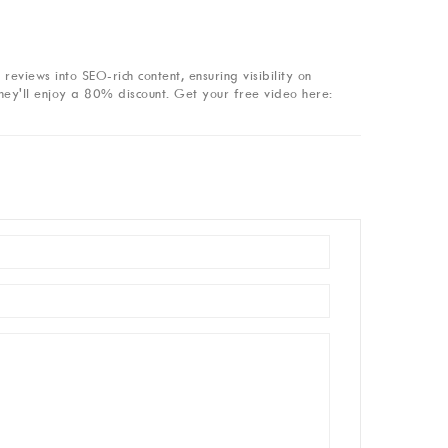
eviews into SEO-rich content, ensuring visibility on
hey'll enjoy a 80% discount. Get your free video here: