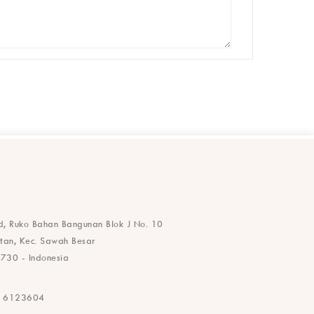
, Ruko Bahan Bangunan Blok J No. 10

an, Kec. Sawah Besar

730 - Indonesia
- 6123604