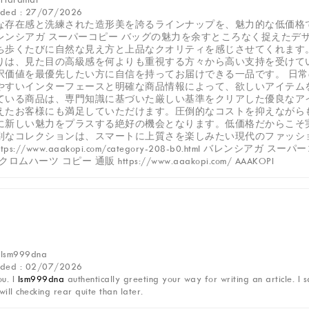
dded : 27/07/2026
な存在感と洗練された造形美を誇るラインナップを、魅力的な低価格
レンシアガ スーパーコピー バッグの魅力を余すところなく捉えたデ
ち歩くたびに自然な見え方と上品なクオリティを感じさせてくれます
りは、見た目の高級感を何よりも重視する方々から高い支持を受けて
択価値を最優先したい方に自信を持ってお届けできる一品です。 日
やすいインターフェースと明確な商品情報によって、欲しいアイテム
ている商品は、専門知識に基づいた厳しい基準をクリアした優良なア
えたお客様にも満足していただけます。圧倒的なコストを抑えながら
に新しい魅力をプラスする絶好の機会となります。低価格だからこそ
別なコレクションは、スマートに上質さを楽しみたい現代のファッシ
ttps://www.aaakopi.com/category-208-b0.html バレンシアガ スーパーコ
l クロムハーツ コピー 通販 https://www.aaakopi.com/ AAAKOPI
: lsm999dna
dded : 02/07/2026
u. I
lsm999dna
authentically greeting your way for writing an article. I
 will checking rear quite than later.