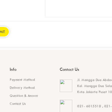
Info
Contact Us
Payment Method
Jl. Mangga Dua Abdad
Kel. Mangga Dua Selat
Delivery Method
Kota Jakarta Pusat 10
Question & Answer
Contact Us
021- 6015518 , 021