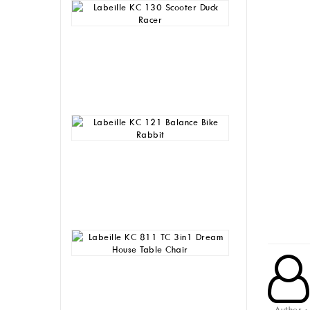
Labeille
KC
130
Scooter
Duck
Racer
Rp
255,000
Labeille
KC
121
Balance
Bike
Rabbit
Rp
230,000
Labeille
KC
811
TC
3in1
Dream
Author :