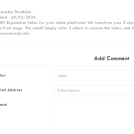
 Jessika Threlkeld
dded : 24/03/2024
EE Reputation Video for your online platforms! We transform your 5-star r
 front page. The catch? Simply refer 3 others to receive the video, and t
eviewstovids.info
Add Comment
thor
Mail Address
ment