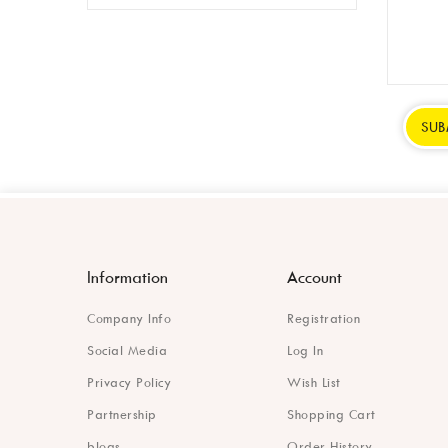
Information
Account
Company Info
Registration
Social Media
Log In
Privacy Policy
Wish List
Partnership
Shopping Cart
blogs
Order History