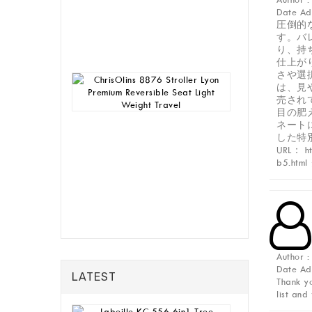
House
Date A
Table
圧倒的
Chair
す。バ
Rp
り、持
4,580,000
仕上が
さや選
ChrisOlins
は、見
8876
売され
Stroller
目の肥
Lyon
ネート
Premium
した特
Reversible
URL： h
Seat
b5.htm
Light
Weight
Travel
Rp
928,000
Author 
Date A
LATEST
Thank yo
list and
Labeille