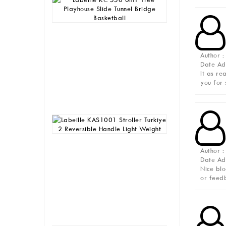
KC
556
6in1
Tree
Playhouse
Slide
Author 
Tunnel
Date A
Bridge
It as re
Basketball
you for 
Rp
4,930,000
Labeille
KAS1001
Stroller
Turkiye
Author :
2
Date A
Reversible
Nice blo
Handle
or feed
Light
Weight
Rp
1,165,000