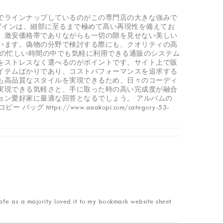
でラインナップしているのがこの専門店の大きな強みで
ザインは、細部に至るまで極めて高い再現性を備えてお
。激安価格帯でありながらも一切の隙を見せない美しい
います。偽物の分野で検討する際にも、クオリティの高
常の忙しい時間の中でも気軽に利用できる通販のシステム
をストレスなく選べるのがポイントです。サイト上で販
イテムばかりであり、コストパフォーマンスを追求する
も高品質なスタイルを実現できるため、日々のコーディ
実現できる気軽さと、手に取った時の高い完成度が融合
ョン愛好家に最適な回答となるでしょう。 アルバムの
ピー バッグ https://www.aaakopi.com/category-53-
 safe as a majority loved it to my bookmark website sheet