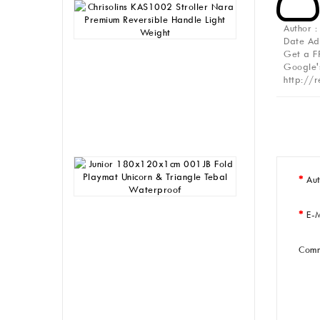
Chrisolins
KAS1002
Author :
Stroller
Date A
Nara
Get a FR
Premium
Google's
Reversible
http://r
Handle
Light
Weight
Rp
1,245,000
Junior
180x120x1cm
Au
001JB
Fold
Playmat
E-
Unicorn
&
Com
Triangle
Tebal
Waterproof
Rp
205,000