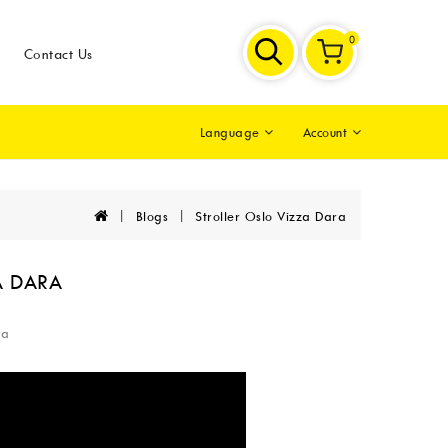
0
Contact Us
Account
Language
Blogs
Stroller Oslo Vizza Dara
A DARA